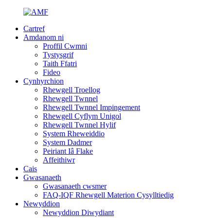
Cartref
Amdanom ni
Proffil Cwmni
Tystysgrif
Taith Ffatri
Fideo
Cynhyrchion
Rhewgell Troellog
Rhewgell Twnnel
Rhewgell Twnnel Impingement
Rhewgell Cyflym Unigol
Rhewgell Twnnel Hylif
System Rheweiddio
System Dadmer
Peiriant Iâ Flake
Affeithiwr
Cais
Gwasanaeth
Gwasanaeth cwsmer
FAQ-IQF Rhewgell Materion Cysylltiedig
Newyddion
Newyddion Diwydiant