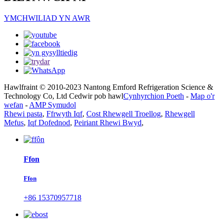
YMCHWILIAD YN AWR
Hawlfraint © 2010-2023 Nantong Emford Refrigeration Science &
Technology Co, Ltd Cedwir pob hawl
Cynhyrchion Poeth
-
Map o'r
wefan
-
AMP Symudol
Rhewi pasta
,
Ffrwyth Iqf
,
Cost Rhewgell Troellog
,
Rhewgell
Mefus
,
Iqf Dofednod
,
Peiriant Rhewi Bwyd
,
Ffon
Ffon
+86 15370957718