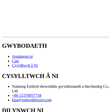
GWYBODAETH
Amdanom ni
Cais
Cysylltwch â Ni
CYSYLLTWCH Â NI
Nantong Emford rheweiddio gwyddoniaeth a thechnoleg Co.,
Ltd.
+86 15370957718
kisa@emfordfreezer.com
DILYNWCH NI