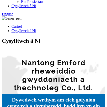
Ein Prosiectau
Cysylltwch â Ni
English
Cartref
Cysylltwch â Ni
Cysylltwch â Ni
Nantong Emford
rheweiddio
gwyddoniaeth a
thechnoleg Co., Ltd.
Dywedwch wrthym am eich gofynion
cynnyrch a thymheredd, bydd hyn yn ein