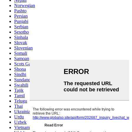
Nepali
Norwegian
Pashto
Persian
Punjabi
Serbian
Sesotho
Sinhala
Slovak
Slovenian
Somali
Samoan
Scots Gaelic
Shona
Sindhi
Sundanese
Swahili
Tajik
Tamil
Telugu
Thai
Ukrainian
Urdu
Uzbek
Vietnamese