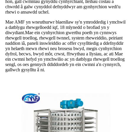
hon, gall cwmnïau gynyddu cynhyrchiant, lleihau costau a
chwrdd â galw cynyddol defnyddwyr am gynhyrchion wedi'u
rhewi o ansawdd uchel.
Mae AMF yn wneuthurwr blaenllaw sy'n ymroddedig i ymchwil
a datblygu rhewgelloedd iqf, 18 mlynedd o brofiad yn y
diwydiant.Mae ein cynhyrchion gwerthu poeth yn cynnwys
rhewgell troellog, rhewgell twnnel, system rheweiddio, peiriant
naddion iâ, paneli inswleiddio ac offer cysylltiedig a ddefnyddir
yn helaeth mewn rhewi neu brosesu bwyd, megis cynhyrchion
dyfrol, becws, bwyd môr, crwst, ffrwythau a llysiau, ac ati Mae
ein cwmni hefyd yn ymchwilio ac yn datblygu rhewgell troellog
sengl, os oes gennych ddiddordeb yn ein cwmni a'n cynnyrch,
gallwch gysylltu â ni.