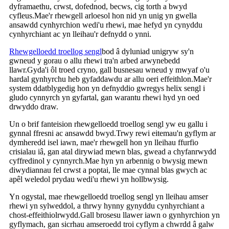
dyframaethu, crwst, dofednod, becws, cig torth a bwyd
cyfleus.Mae'r rhewgell arloesol hon nid yn unig yn gwella
ansawdd cynhyrchion wedi'u rhewi, mae hefyd yn cynyddu
cynhyrchiant ac yn lleihau'r defnydd o ynni.
Rhewgelloedd troellog sengl
bod â dyluniad unigryw sy'n
gwneud y gorau o allu rhewi tra'n arbed arwynebedd
llawr.Gyda'i ôl troed cryno, gall busnesau wneud y mwyaf o'u
hardal gynhyrchu heb gyfaddawdu ar allu oeri effeithlon.Mae'r
system ddatblygedig hon yn defnyddio gwregys helix sengl i
gludo cynnyrch yn gyfartal, gan warantu rhewi hyd yn oed
drwyddo draw.
Un o brif fanteision rhewgelloedd troellog sengl yw eu gallu i
gynnal ffresni ac ansawdd bwyd.Trwy rewi eitemau'n gyflym ar
dymheredd isel iawn, mae'r rhewgell hon yn lleihau ffurfio
crisialau iâ, gan atal dirywiad mewn blas, gwead a chyfanrwydd
cyffredinol y cynnyrch.Mae hyn yn arbennig o bwysig mewn
diwydiannau fel crwst a poptai, lle mae cynnal blas gwych ac
apêl weledol prydau wedi'u rhewi yn hollbwysig.
Yn ogystal, mae rhewgelloedd troellog sengl yn lleihau amser
rhewi yn sylweddol, a thrwy hynny gynyddu cynhyrchiant a
chost-effeithiolrwydd.Gall brosesu llawer iawn o gynhyrchion yn
gyflymach, gan sicrhau amseroedd troi cyflym a chwrdd â galw