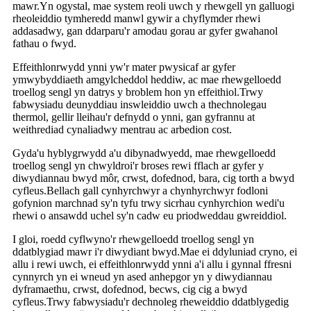
mawr.Yn ogystal, mae system reoli uwch y rhewgell yn galluogi
rheoleiddio tymheredd manwl gywir a chyflymder rhewi
addasadwy, gan ddarparu'r amodau gorau ar gyfer gwahanol
fathau o fwyd.
Effeithlonrwydd ynni yw'r mater pwysicaf ar gyfer
ymwybyddiaeth amgylcheddol heddiw, ac mae rhewgelloedd
troellog sengl yn datrys y broblem hon yn effeithiol.Trwy
fabwysiadu deunyddiau inswleiddio uwch a thechnolegau
thermol, gellir lleihau'r defnydd o ynni, gan gyfrannu at
weithrediad cynaliadwy mentrau ac arbedion cost.
Gyda'u hyblygrwydd a'u dibynadwyedd, mae rhewgelloedd
troellog sengl yn chwyldroi'r broses rewi fflach ar gyfer y
diwydiannau bwyd môr, crwst, dofednod, bara, cig torth a bwyd
cyfleus.Bellach gall cynhyrchwyr a chynhyrchwyr fodloni
gofynion marchnad sy'n tyfu trwy sicrhau cynhyrchion wedi'u
rhewi o ansawdd uchel sy'n cadw eu priodweddau gwreiddiol.
I gloi, roedd cyflwyno'r rhewgelloedd troellog sengl yn
ddatblygiad mawr i'r diwydiant bwyd.Mae ei ddyluniad cryno, ei
allu i rewi uwch, ei effeithlonrwydd ynni a'i allu i gynnal ffresni
cynnyrch yn ei wneud yn ased anhepgor yn y diwydiannau
dyframaethu, crwst, dofednod, becws, cig cig a bwyd
cyfleus.Trwy fabwysiadu'r dechnoleg rheweiddio ddatblygedig