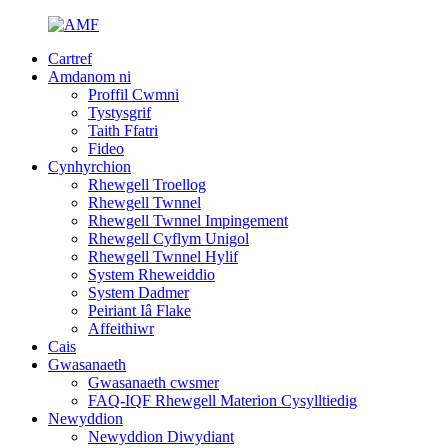
Cartref
Amdanom ni
Proffil Cwmni
Tystysgrif
Taith Ffatri
Fideo
Cynhyrchion
Rhewgell Troellog
Rhewgell Twnnel
Rhewgell Twnnel Impingement
Rhewgell Cyflym Unigol
Rhewgell Twnnel Hylif
System Rheweiddio
System Dadmer
Peiriant Iâ Flake
Affeithiwr
Cais
Gwasanaeth
Gwasanaeth cwsmer
FAQ-IQF Rhewgell Materion Cysylltiedig
Newyddion
Newyddion Diwydiant