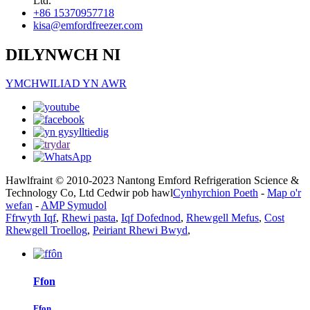
Ltd.
+86 15370957718
kisa@emfordfreezer.com
DILYNWCH NI
YMCHWILIAD YN AWR
Hawlfraint © 2010-2023 Nantong Emford Refrigeration Science &
Technology Co, Ltd Cedwir pob hawl
Cynhyrchion Poeth
-
Map o'r
wefan
-
AMP Symudol
Ffrwyth Iqf
,
Rhewi pasta
,
Iqf Dofednod
,
Rhewgell Mefus
,
Cost
Rhewgell Troellog
,
Peiriant Rhewi Bwyd
,
Ffon
Ffon