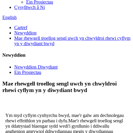
Ein Prosiectau
Cysylltwch â Ni
English
Cartref
Newyddion
Mae rhewgell troellog sengl uwch yn chwyldroi rhewi cyflym
yn y diwydiant bwyd
Newyddion
Newyddion Diwydiant
Ein Prosiectau
Mae rhewgell troellog sengl uwch yn chwyldroi
rhewi cyflym yn y diwydiant bwyd
Ym myd cyflym cynhyrchu bwyd, mae'r galw am dechnolegau
rhewi effeithlon yn parhau i dyfu.Mae'r rhewgell troellog sengl
yn ddatrysiad blaengar sydd wedi'i gynllunio i ddiwallu
anghenion amrywiol ddiwydiannau megis y diwydiannau