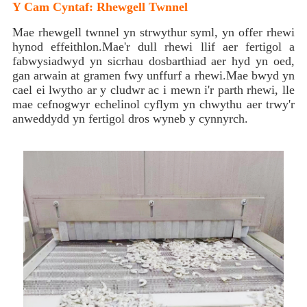
Y Cam Cyntaf: Rhewgell Twnnel
Mae rhewgell twnnel yn strwythur syml, yn offer rhewi
hynod effeithlon.Mae'r dull rhewi llif aer fertigol a
fabwysiadwyd yn sicrhau dosbarthiad aer hyd yn oed,
gan arwain at gramen fwy unffurf a rhewi.Mae bwyd yn
cael ei lwytho ar y cludwr ac i mewn i'r parth rhewi, lle
mae cefnogwyr echelinol cyflym yn chwythu aer trwy'r
anweddydd yn fertigol dros wyneb y cynnyrch.