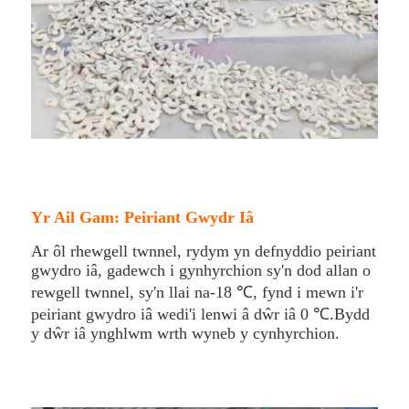
Yr Ail Gam: Peiriant Gwydr Iâ
Ar ôl rhewgell twnnel, rydym yn defnyddio peiriant
gwydro iâ, gadewch i gynhyrchion sy'n dod allan o
rewgell twnnel, sy'n llai na-18 ℃, fynd i mewn i'r
peiriant gwydro iâ wedi'i lenwi â dŵr iâ 0 ℃.Bydd
y dŵr iâ ynghlwm wrth wyneb y cynhyrchion.