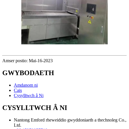
Amser postio: Mai-16-2023
GWYBODAETH
Amdanom ni
Cais
Cysylltwch â Ni
CYSYLLTWCH Â NI
Nantong Emford rheweiddio gwyddoniaeth a thechnoleg Co.,
Ltd.