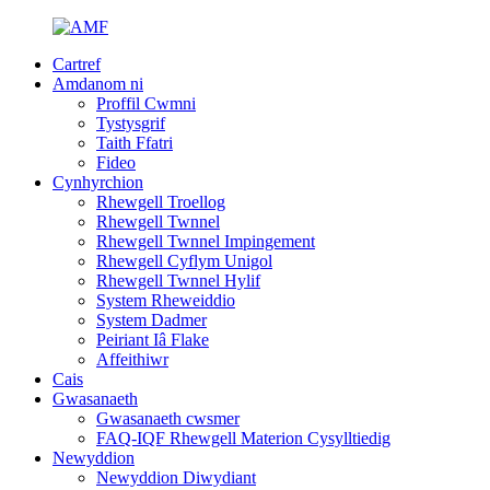
Cartref
Amdanom ni
Proffil Cwmni
Tystysgrif
Taith Ffatri
Fideo
Cynhyrchion
Rhewgell Troellog
Rhewgell Twnnel
Rhewgell Twnnel Impingement
Rhewgell Cyflym Unigol
Rhewgell Twnnel Hylif
System Rheweiddio
System Dadmer
Peiriant Iâ Flake
Affeithiwr
Cais
Gwasanaeth
Gwasanaeth cwsmer
FAQ-IQF Rhewgell Materion Cysylltiedig
Newyddion
Newyddion Diwydiant