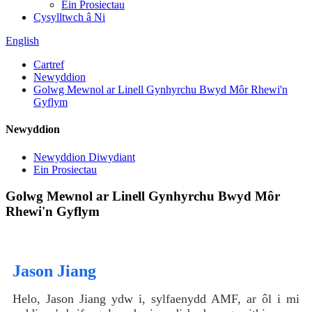
Ein Prosiectau
Cysylltwch â Ni
English
Cartref
Newyddion
Golwg Mewnol ar Linell Gynhyrchu Bwyd Môr Rhewi'n
Gyflym
Newyddion
Newyddion Diwydiant
Ein Prosiectau
Golwg Mewnol ar Linell Gynhyrchu Bwyd Môr
Rhewi'n Gyflym
Jason Jiang
Helo, Jason Jiang ydw i, sylfaenydd AMF, ar ôl i mi