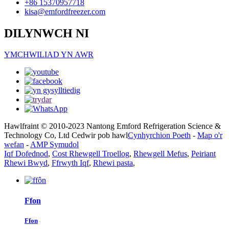
+86 15370957718
kisa@emfordfreezer.com
DILYNWCH NI
YMCHWILIAD YN AWR
Hawlfraint © 2010-2023 Nantong Emford Refrigeration Science &
Technology Co, Ltd Cedwir pob hawl
Cynhyrchion Poeth
-
Map o'r
wefan
-
AMP Symudol
Iqf Dofednod
,
Cost Rhewgell Troellog
,
Rhewgell Mefus
,
Peiriant
Rhewi Bwyd
,
Ffrwyth Iqf
,
Rhewi pasta
,
Ffon
Ffon