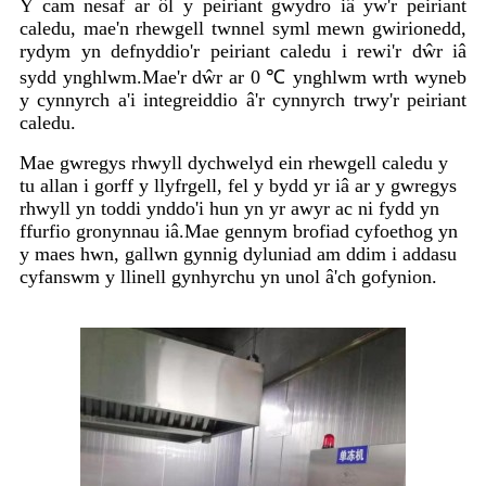
Y cam nesaf ar ôl y peiriant gwydro iâ yw'r peiriant
caledu, mae'n rhewgell twnnel syml mewn gwirionedd,
rydym yn defnyddio'r peiriant caledu i rewi'r dŵr iâ
sydd ynghlwm.Mae'r dŵr ar 0 ℃ ynghlwm wrth wyneb
y cynnyrch a'i integreiddio â'r cynnyrch trwy'r peiriant
caledu.
Mae gwregys rhwyll dychwelyd ein rhewgell caledu y
tu allan i gorff y llyfrgell, fel y bydd yr iâ ar y gwregys
rhwyll yn toddi ynddo'i hun yn yr awyr ac ni fydd yn
ffurfio gronynnau iâ.Mae gennym brofiad cyfoethog yn
y maes hwn, gallwn gynnig dyluniad am ddim i addasu
cyfanswm y llinell gynhyrchu yn unol â'ch gofynion.