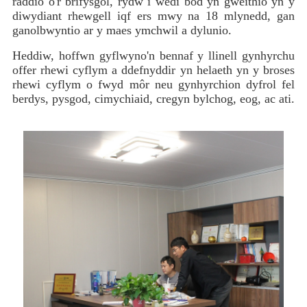
raddio o'r brifysgol, rydw i wedi bod yn gweithio yn y
diwydiant rhewgell iqf ers mwy na 18 mlynedd, gan
ganolbwyntio ar y maes ymchwil a dylunio.
Heddiw, hoffwn gyflwyno'n bennaf y llinell gynhyrchu
offer rhewi cyflym a ddefnyddir yn helaeth yn y broses
rhewi cyflym o fwyd môr neu gynhyrchion dyfrol fel
berdys, pysgod, cimychiaid, cregyn bylchog, eog, ac ati.