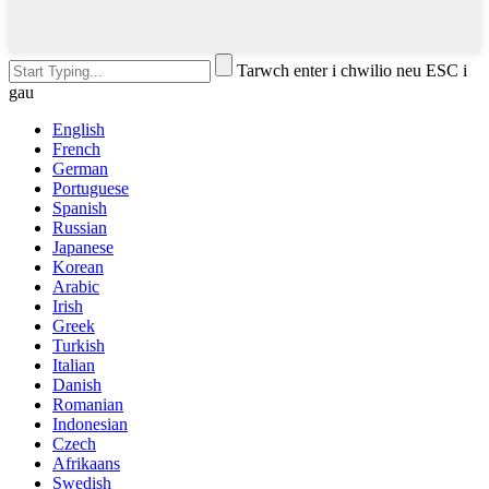
Tarwch enter i chwilio neu ESC i
gau
English
French
German
Portuguese
Spanish
Russian
Japanese
Korean
Arabic
Irish
Greek
Turkish
Italian
Danish
Romanian
Indonesian
Czech
Afrikaans
Swedish